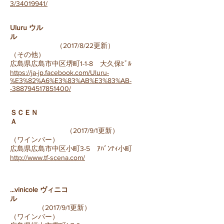
3/34019941/
Uluru ウル
ル
（
2017/8/22更新）
（その他）
広島県広島市中区堺町1-1-8 大久保ﾋﾞﾙ
https://ja-jp.facebook.com/Uluru-
%E3%82%A6%E3%83%AB%E3%83%AB-
-388794517851400/
ＳＣＥＮ
Ａ
（
2017/9/1更新）
（ワインバー）
広島県広島市中区小町3-5 ｱﾊﾞﾝﾃｨ小町
http://www.tf-scena.com/
...vinicole ヴィニコ
ル
（
2017/9/1更新）
（ワインバー）