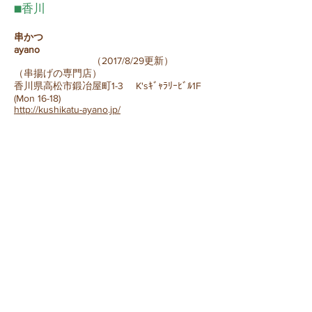
■香川
串かつ
ayano
（
2017/8/29更新）
（串揚げの専門店）
香川県高松市鍛冶屋町1-3 K'sｷﾞｬﾗﾘｰﾋﾞﾙ1F
(Mon 16-18)
http://kushikatu-ayano.jp/