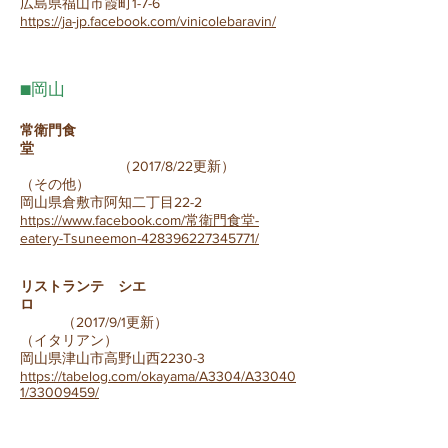
広島県福山市霞町1-7-6
https://ja-jp.facebook.com/vinicolebaravin/
■岡山
常衛門食
堂
（
2017/8/22更新）
（その他）
岡山県倉敷市阿知二丁目22-2
https://www.facebook.com/常衛門食堂-
eatery-Tsuneemon-428396227345771/
リストランテ シエ
ロ
（
2017/9/1更新）
（イタリアン）
岡山県津山市高野山西2230-3
https://tabelog.com/okayama/A3304/A33040
1/33009459/